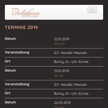
Biografie
TERMINE 2019
Repertoire
12.01.2019
Hörproben
20 Uhr
G.F. Händel: Messiah
Fotos
Borby, Ev.-Lth. Kirche
Presse
13.01.2019
Termine
18 Uhr
Pädagogik
G.F. Händel: Messiah
Kontakt
Borby, Ev.-Lth. Kirche
26.05.2019
18 Uhr